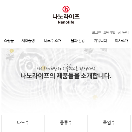
로그인
회원가입
장바구니
쇼핑몰
제조공정
나노수 소개
물과 건강
커뮤니티
회사소개
나노수
증류수
죽염수